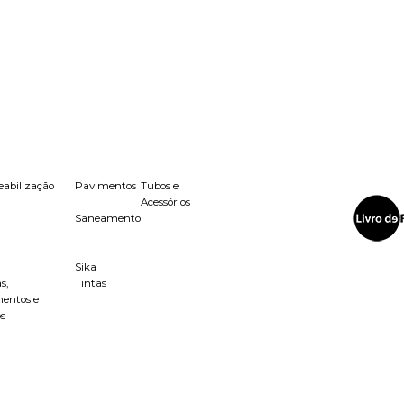
abilização
Pavimentos
Tubos e
Acessórios
Saneamento
Sika
s,
Tintas
entos e
os