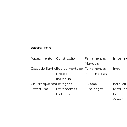
PRODUTOS
Aquecimento
Construção
Ferramentas
Imperme
Manuais
Casas de Banho
Equipamento de
Ferramentas
Inox
Proteção
Pneumáticas
Individual
Churrasqueiras
Ferragens
Fixação
Kerakoll
Coberturas
Ferramentas
Iluminação
Maquina
Elétricas
Equipam
Acessóri