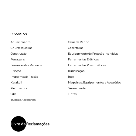
PRODUTOS
Aquecimento
Casas de Banho
Churrasqueiras
Coberturas
Construção
Equipamento de Proteção Individual
Ferragens
Ferramentas Elétricas
Ferramentas Manuais
Ferramentas Pneumáticas
Fixação
Iluminação
Impermeabilização
Inox
Kerakoll
Maquinas, Equipamentos e Acessórios
Pavimentos
Saneamento
Sika
Tintas
Tubos e Acessórios