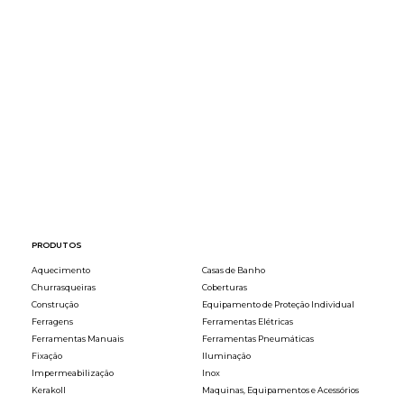
Peso:
Peso:
Luminosidade
(Lm):
Luminosidade
(Lm):
Dimensões:
Dimensões:
Vida estimada (H):
Vida estimada (H):
Potência (W):
Potência (W):
Proteção (IP):
Proteção (IP):
Tipo de luz:
Tipo de luz:
Temperatura de luz (K):
Temperatura de luz (K):
Tensão (V):
Tensão (V):
PRODUTOS
Aquecimento
Casas de Banho
Churrasqueiras
Coberturas
Construção
Equipamento de Proteção Individual
Ferragens
Ferramentas Elétricas
Ferramentas Manuais
Ferramentas Pneumáticas
Fixação
Iluminação
Impermeabilização
Inox
Kerakoll
Maquinas, Equipamentos e Acessórios