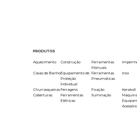
PRODUTOS
Aquecimento
Construção
Ferramentas
Imperme
Manuais
Casas de Banho
Equipamento de
Ferramentas
Inox
Proteção
Pneumáticas
Individual
Churrasqueiras
Ferragens
Fixação
Kerakoll
Coberturas
Ferramentas
Iluminação
Maquina
Elétricas
Equipam
Acessóri