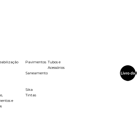
abilização
Pavimentos
Tubos e
Acessórios
Saneamento
Sika
s,
Tintas
entos e
os