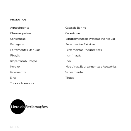
PRODUTOS
Aquecimento
Casas de Banho
Churrasqueiras
Coberturas
Construção
Equipamento de Proteção Individual
Ferragens
Ferramentas Elétricas
Ferramentas Manuais
Ferramentas Pneumáticas
Fixação
Iluminação
Impermeabilização
Inox
Kerakoll
Maquinas, Equipamentos e Acessórios
Pavimentos
Saneamento
Sika
Tintas
Tubos e Acessórios
PT
EN