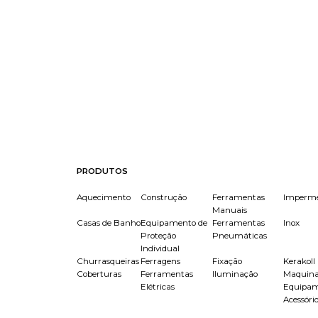
PRODUTOS
Aquecimento
Construção
Ferramentas
Imperme
Manuais
Casas de Banho
Equipamento de
Ferramentas
Inox
Proteção
Pneumáticas
Individual
Churrasqueiras
Ferragens
Fixação
Kerakoll
Coberturas
Ferramentas
Iluminação
Maquina
Elétricas
Equipam
Acessóri