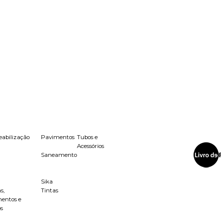
Na Caixa:
abilização
Pavimentos
Tubos e
Acessórios
Saneamento
Sika
s,
Tintas
entos e
os