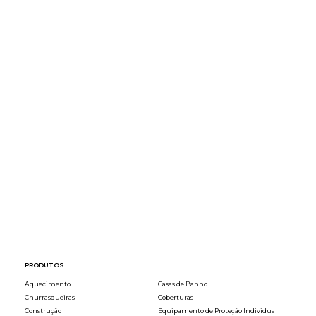
Características:
Cor:
PRODUTOS
Aquecimento
Casas de Banho
Churrasqueiras
Coberturas
Construção
Equipamento de Proteção Individual