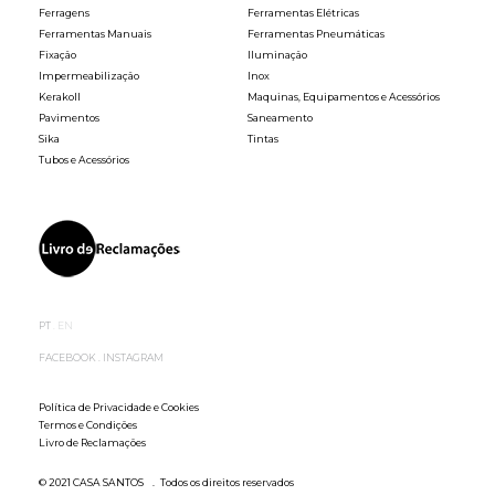
Ferragens
Ferramentas Elétricas
Ferramentas Manuais
Ferramentas Pneumáticas
Fixação
Iluminação
Impermeabilização
Inox
Kerakoll
Maquinas, Equipamentos e Acessórios
Pavimentos
Saneamento
Sika
Tintas
Tubos e Acessórios
PT
EN
FACEBOOK
INSTAGRAM
Política de Privacidade e Cookies
Termos e Condições
Livro de Reclamações
© 2021 CASA SANTOS
Todos os direitos reservados