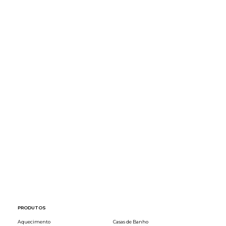
Vantagens:
Valor: 95€
PRODUTOS
Aquecimento
Casas de Banho