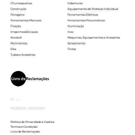
Churrasqueiras
Coberturas
Construção
Equipamento de Proteção Individual
Ferragens
Ferramentas Elétricas
Ferramentas Manuais
Ferramentas Pneumáticas
Fixação
Iluminação
Impermeabilização
Inox
Kerakoll
Maquinas, Equipamentos e Acessórios
Pavimentos
Saneamento
Sika
Tintas
Tubos e Acessórios
PT
EN
FACEBOOK
INSTAGRAM
Política de Privacidade e Cookies
Termos e Condições
Livro de Reclamações