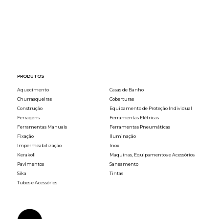
PRODUTOS
Aquecimento
Casas de Banho
Churrasqueiras
Coberturas
Construção
Equipamento de Proteção Individual
Ferragens
Ferramentas Elétricas
Ferramentas Manuais
Ferramentas Pneumáticas
Fixação
Iluminação
Impermeabilização
Inox
Kerakoll
Maquinas, Equipamentos e Acessórios
Pavimentos
Saneamento
Sika
Tintas
Tubos e Acessórios